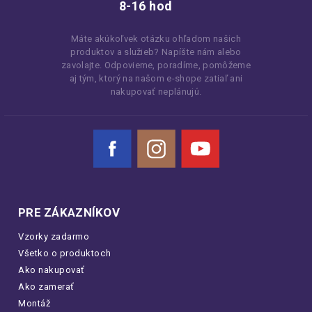
8-16 hod
Máte akúkoľvek otázku ohľadom našich
produktov a služieb? Napíšte nám alebo
zavolajte. Odpovieme, poradíme, pomôžeme
aj tým, ktorý na našom e-shope zatiaľ ani
nakupovať neplánujú.
Facebook
Instagram
YouTube
PRE ZÁKAZNÍKOV
Vzorky zadarmo
Všetko o produktoch
Ako nakupovať
Ako zamerať
Montáž