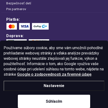
Bezpečnosť detí
Pre partnerov
Platba:
Doprava:
Používame súbory cookie, aby sme vám umožnili pohodlné
prehliadanie webovej stránky a vďaka analýze prevádzky
webovej stránky neustále zlepšovali jej funkcie, výkon a
Nakupujte na FOA bezpečne a bez obáv.
použiteľnosť. Informácie o tom, ako Google využíva vaše
Vďaka protokolu HTTPS sú vaše citlivé
dáta v úplnom bezpečí.
osobné údaje pri udelení súhlasu na tomto webe, nájdete na
stránke
Google o zodpovednosti za firemné údaje
.
© Copyright
2026
Westlogic Slovakia s.r.o.,
Nastavenie
Gajova 4, Bratislava, 811 09
IČO: 52015785
Súhlasím