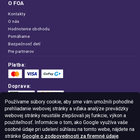
O FOA
Kontakty
O nás
Hodnotenie obchodu
Pomáhame
Bezpečnosť detí
Pre partnerov
Platba:
Doprava:
Používame súbory cookie, aby sme vám umožnili pohodlné
prehliadanie webovej stránky a vďaka analýze prevádzky
webovej stránky neustále zlepšovali jej funkcie, výkon a
Nakupujte na FOA bezpečne a bez obáv.
použiteľnosť. Informácie o tom, ako Google využíva vaše
Vďaka protokolu HTTPS sú vaše citlivé
dáta v úplnom bezpečí.
osobné údaje pri udelení súhlasu na tomto webe, nájdete na
stránke
Google o zodpovednosti za firemné údaje
.