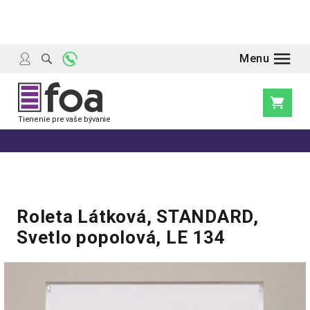
Prejsť
na
obsah
Nákupn
košík
Roleta Látková, STANDARD,
Svetlo popolová, LE 134