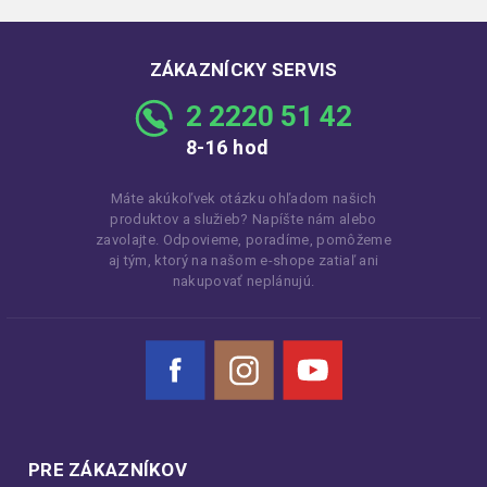
ZÁKAZNÍCKY SERVIS
2 2220 51 42
8-16 hod
Máte akúkoľvek otázku ohľadom našich
produktov a služieb? Napíšte nám alebo
zavolajte. Odpovieme, poradíme, pomôžeme
aj tým, ktorý na našom e-shope zatiaľ ani
nakupovať neplánujú.
Facebook
Instagram
YouTube
PRE ZÁKAZNÍKOV