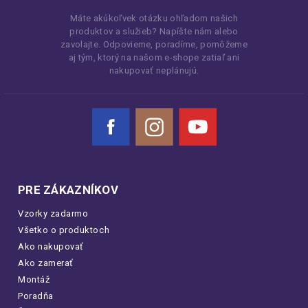
Máte akúkoľvek otázku ohľadom našich
produktov a služieb? Napíšte nám alebo
zavolajte. Odpovieme, poradíme, pomôžeme
aj tým, ktorý na našom e-shope zatiaľ ani
nakupovať neplánujú.
Facebook
Instagram
YouTube
PRE ZÁKAZNÍKOV
Vzorky zadarmo
Všetko o produktoch
Ako nakupovať
Ako zamerať
Montáž
Poradňa