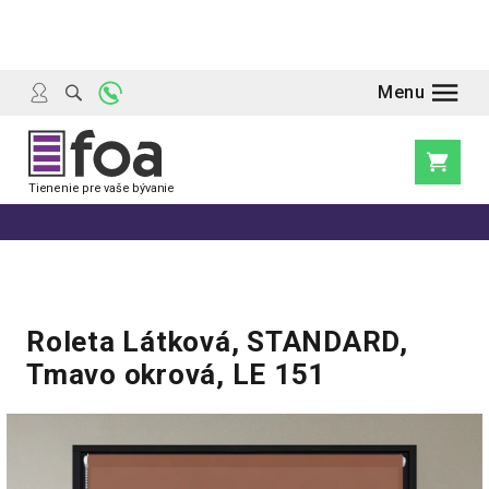
Prejsť
na
obsah
Nákupn
košík
Roleta Látková, STANDARD,
Tmavo okrová, LE 151