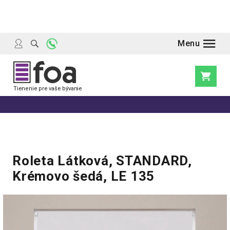
Prejsť
na
obsah
Nákupn
košík
Roleta Látková, STANDARD,
Krémovo šedá, LE 135