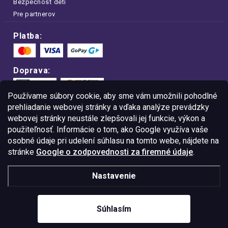
Bezpečnosť detí
Pre partnerov
Platba:
Doprava:
Používame súbory cookie, aby sme vám umožnili pohodlné
prehliadanie webovej stránky a vďaka analýze prevádzky
webovej stránky neustále zlepšovali jej funkcie, výkon a
Nakupujte na FOA bezpečne a bez obáv.
použiteľnosť. Informácie o tom, ako Google využíva vaše
Vďaka protokolu HTTPS sú vaše citlivé
dáta v úplnom bezpečí.
osobné údaje pri udelení súhlasu na tomto webe, nájdete na
stránke
Google o zodpovednosti za firemné údaje
.
© Copyright
2026
Westlogic Slovakia s.r.o.,
Nastavenie
Gajova 4, Bratislava, 811 09
IČO: 52015785
Súhlasím