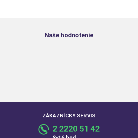
Zápätie
Naše hodnotenie
ZÁKAZNÍCKY SERVIS
2 2220 51 42
8-16 hod