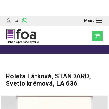
Prejsť
na
obsah
Nákupn
košík
Roleta Látková, STANDARD,
Svetlo krémová, LA 636