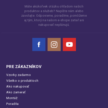
Máte akúkoľvek otázku ohľadom našich
produktov a služieb? Napíšte nám alebo
zavolajte. Odpovieme, poradíme, pomôžeme
aj tým, ktorý na našom e-shope zatiaľ ani
nakupovať neplánujú.
Facebook
Instagram
YouTube
PRE ZÁKAZNÍKOV
Vzorky zadarmo
Všetko o produktoch
Ako nakupovať
Ako zamerať
Montáž
Poradňa