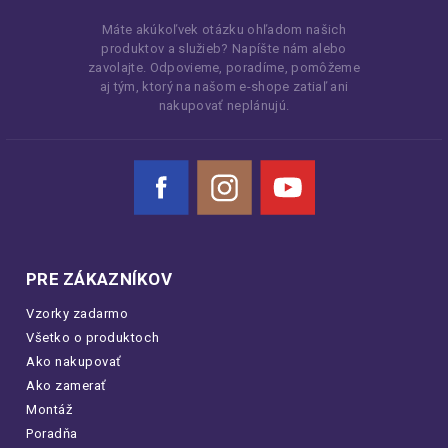
Máte akúkoľvek otázku ohľadom našich
produktov a služieb? Napíšte nám alebo
zavolajte. Odpovieme, poradíme, pomôžeme
aj tým, ktorý na našom e-shope zatiaľ ani
nakupovať neplánujú.
Facebook
Instagram
YouTube
PRE ZÁKAZNÍKOV
Vzorky zadarmo
Všetko o produktoch
Ako nakupovať
Ako zamerať
Montáž
Poradňa