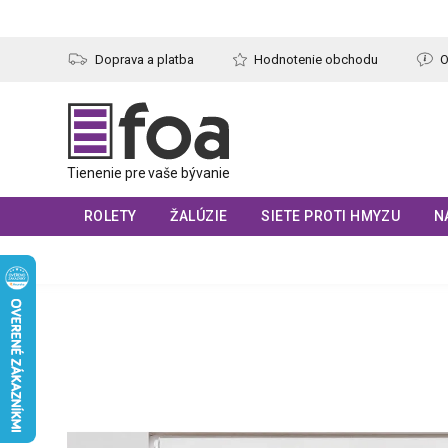
Prejsť
na
obsah
Doprava a platba
Hodnotenie obchodu
O
ROLETY
ŽALÚZIE
SIETE PROTI HMYZU
N