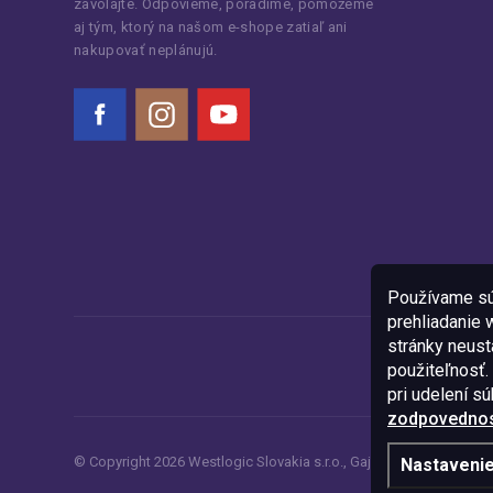
zavolajte. Odpovieme, poradíme, pomôžeme
aj tým, ktorý na našom e-shope zatiaľ ani
nakupovať neplánujú.
Facebook
Instagram
YouTube
Používame sú
prehliadanie
stránky neustá
použiteľnosť.
pri udelení s
zodpovednost
© Copyright
2026
Westlogic Slovakia s.r.o.,
Gajova 4, Bratislava, 8
Nastaveni