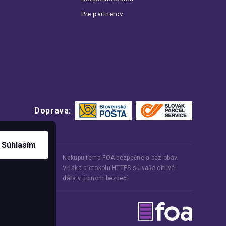
Pre partnerov
Doprava:
Súhlasím
Nakupujte na FOA bezpečne a bez obáv.
Vďaka protokolu HTTPS sú vaše citlivé
dáta v úplnom bezpečí.