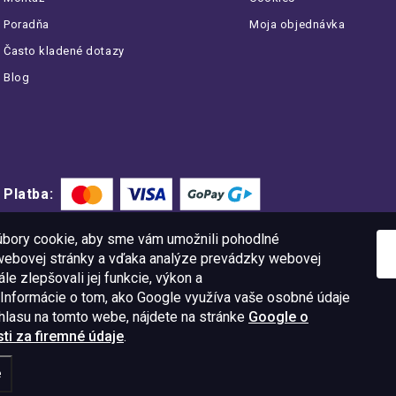
Poradňa
Moja objednávka
Často kladené dotazy
Blog
Platba:
bory cookie, aby sme vám umožnili pohodlné
 webovej stránky a vďaka analýze prevádzky webovej
le zlepšovali jej funkcie, výkon a
 Informácie o tom, ako Google využíva vaše osobné údaje
úhlasu na tomto webe, nájdete na stránke
Google o
i za firemné údaje
.
11 09
IČO: 52015785
e