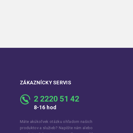
ZÁKAZNÍCKY SERVIS
2 2220 51 42
8-16 hod
Máte akúkoľvek otázku ohľadom našich
produktov a služieb? Napíšte nám alebo