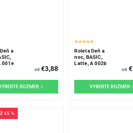
 Deň a
Roleta Deň a
ASIC,
noc, BASIC,
A 001e
Latte, A 002b
€3,88
€
od
od
Ž 45 %