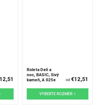
Roleta Deň a
noc, BASIC, Sivý
12,51
€12,51
kameň, A 025e
od