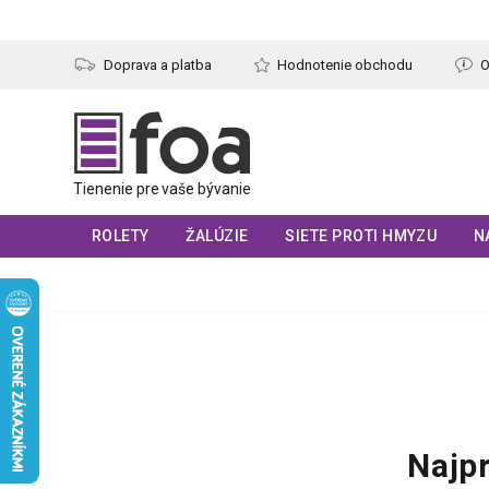
Prejsť
na
obsah
Doprava a platba
Hodnotenie obchodu
O
ROLETY
ŽALÚZIE
SIETE PROTI HMYZU
N
Najp