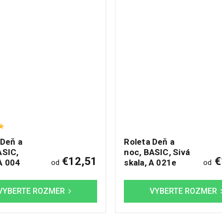
 Deň a
Roleta Deň a
ASIC,
noc, BASIC, Sivá
€12,51
€
A 004
skala, A 021e
od
od