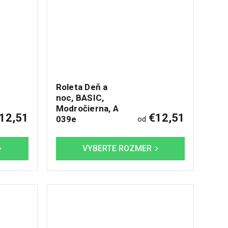
Roleta Deň a
noc, BASIC,
Modročierna, A
12,51
€12,51
039e
od