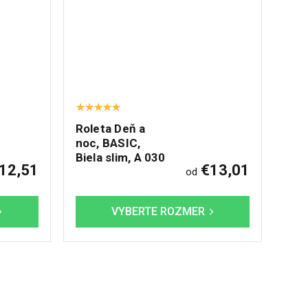
Roleta Deň a
noc, BASIC,
Biela slim, A 030
12,51
€13,01
od