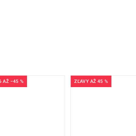
6
AŽ
–45 %
ZĽAVY AŽ 45 %