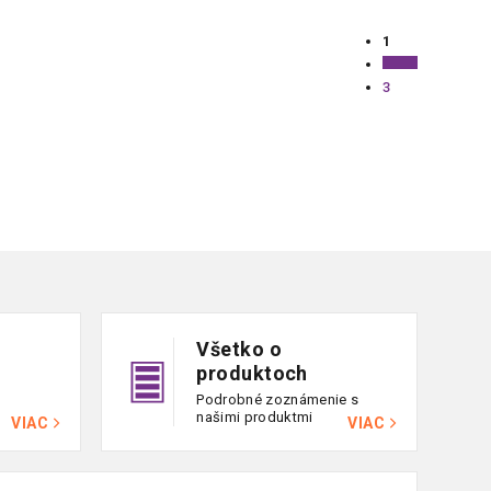
Ovládac
1
prvky
Stránkovanie
výpisu
3
Všetko o
produktoch
Podrobné zoznámenie s
našimi produktmi
VIAC
VIAC