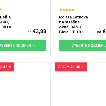
 Deň a
Roleta Látková
ASIC,
na strešné
A 001b
okná, BASIC,
€3,88
€
Biela, LT 101
od
od
Ž 45 %
ZĽAVY AŽ 45 %