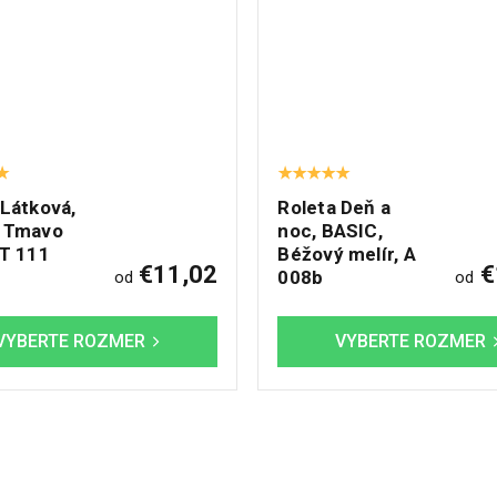
 Látková,
Roleta Deň a
 Tmavo
noc, BASIC,
LT 111
Béžový melír, A
€11,02
€
008b
od
od