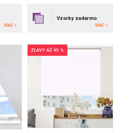
Vzorky zadarmo
VIAC
VIAC
ZĽAVY AŽ 45 %