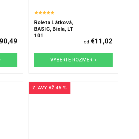
Roleta Látková,
BASIC, Biela, LT
101
90,49
€11,02
od
ZĽAVY AŽ 45 %