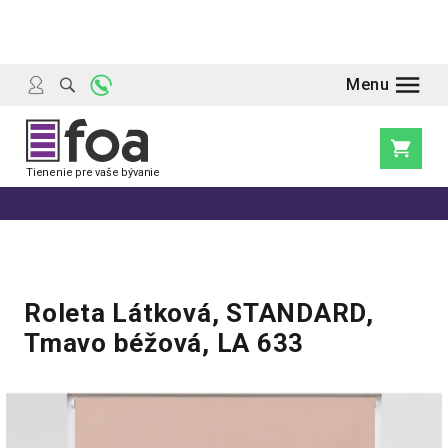
Prejsť
na
obsah
Nákupn
košík
Roleta Látková, STANDARD,
Tmavo béžová, LA 633