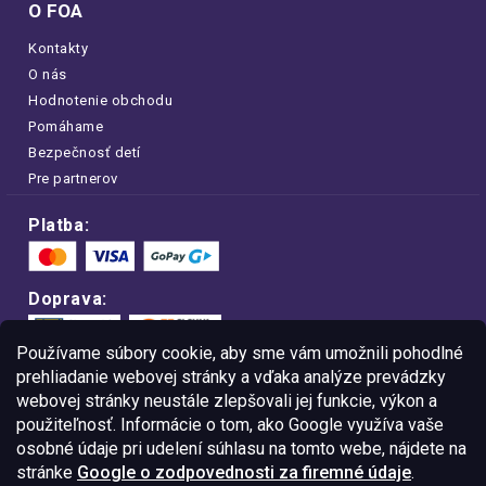
O FOA
Kontakty
O nás
Hodnotenie obchodu
Pomáhame
Bezpečnosť detí
Pre partnerov
Platba:
Doprava:
Používame súbory cookie, aby sme vám umožnili pohodlné
prehliadanie webovej stránky a vďaka analýze prevádzky
webovej stránky neustále zlepšovali jej funkcie, výkon a
Nakupujte na FOA bezpečne a bez obáv.
použiteľnosť. Informácie o tom, ako Google využíva vaše
Vďaka protokolu HTTPS sú vaše citlivé
dáta v úplnom bezpečí.
osobné údaje pri udelení súhlasu na tomto webe, nájdete na
stránke
Google o zodpovednosti za firemné údaje
.