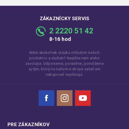
ZÁKAZNÍCKY SERVIS
2 2220 51 42
8-16 hod
Máte akúkoľvek otázku ohľadom našich
produktov a služieb? Napíšte nám alebo
zavolajte. Odpovieme, poradíme, pomôžeme
aj tým, ktorý na našom e-shope zatiaľ ani
nakupovať neplánujú.
Facebook
Instagram
YouTube
PRE ZÁKAZNÍKOV