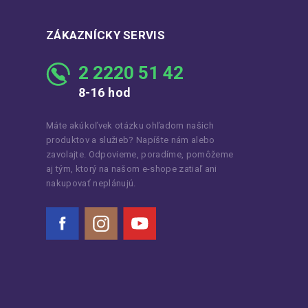
ZÁKAZNÍCKY SERVIS
2 2220 51 42
8-16 hod
Máte akúkoľvek otázku ohľadom našich
produktov a služieb? Napíšte nám alebo
zavolajte. Odpovieme, poradíme, pomôžeme
aj tým, ktorý na našom e-shope zatiaľ ani
nakupovať neplánujú.
Facebook
Instagram
YouTube