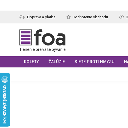
Prejsť
na
obsah
Doprava a platba
Hodnotenie obchodu
O
ROLETY
ŽALÚZIE
SIETE PROTI HMYZU
N