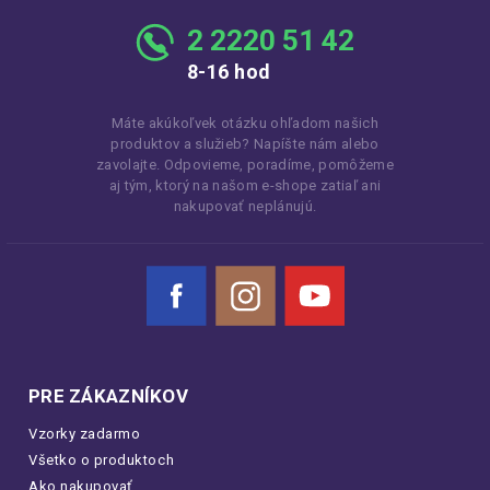
2 2220 51 42
8-16 hod
Máte akúkoľvek otázku ohľadom našich
produktov a služieb? Napíšte nám alebo
zavolajte. Odpovieme, poradíme, pomôžeme
aj tým, ktorý na našom e-shope zatiaľ ani
nakupovať neplánujú.
Facebook
Instagram
YouTube
PRE ZÁKAZNÍKOV
Vzorky zadarmo
Všetko o produktoch
Ako nakupovať