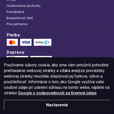
Hodnotenie obchodu
Pomáhame
Bezpečnosť detí
Pre partnerov
Platba:
Doprava:
Používame súbory cookie, aby sme vám umožnili pohodlné
prehliadanie webovej stránky a vďaka analýze prevádzky
webovej stránky neustále zlepšovali jej funkcie, výkon a
Nakupujte na FOA bezpečne a bez obáv.
použiteľnosť. Informácie o tom, ako Google využíva vaše
Vďaka protokolu HTTPS sú vaše citlivé
dáta v úplnom bezpečí.
osobné údaje pri udelení súhlasu na tomto webe, nájdete na
stránke
Google o zodpovednosti za firemné údaje
.
© Copyright
2026
Westlogic Slovakia s.r.o.,
Nastavenie
Gajova 4, Bratislava, 811 09
IČO: 52015785