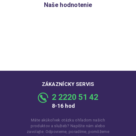
Naše hodnotenie
ZÁKAZNÍCKY SERVIS
2 2220 51 42
8-16 hod
Máte akúkoľvek otázku ohľadom našich
produktov a služieb? Napíšte nám alebo
zavolajte. Odpovieme, poradíme, pomôžeme