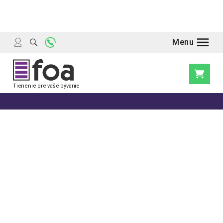
Prejsť
na
obsah
Nákupn
košík