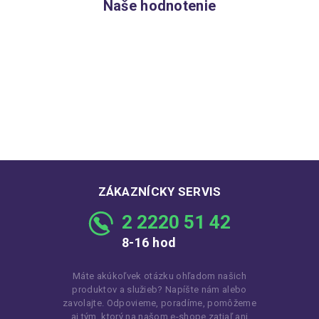
Naše hodnotenie
ZÁKAZNÍCKY SERVIS
2 2220 51 42
8-16 hod
Máte akúkoľvek otázku ohľadom našich
produktov a služieb? Napíšte nám alebo
zavolajte. Odpovieme, poradíme, pomôžeme
aj tým, ktorý na našom e-shope zatiaľ ani