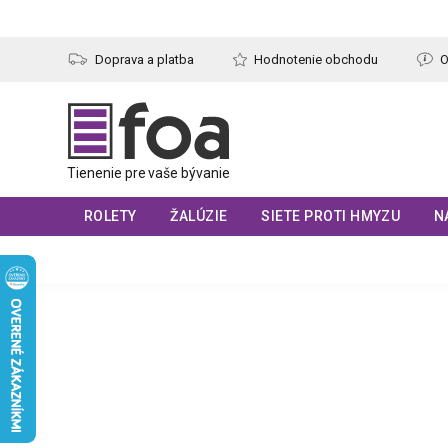
Prejsť
na
obsah
Doprava a platba
Hodnotenie obchodu
O
ROLETY
ŽALÚZIE
SIETE PROTI HMYZU
N