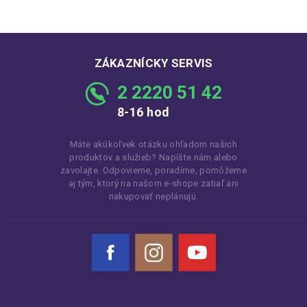
ZÁKAZNÍCKY SERVIS
2 2220 51 42
8-16 hod
Máte akúkoľvek otázku ohľadom našich
produktov a služieb? Napíšte nám alebo
zavolajte. Odpovieme, poradíme, pomôžeme
aj tým, ktorý na našom e-shope zatiaľ ani
nakupovať neplánujú.
Facebook
Instagram
YouTube