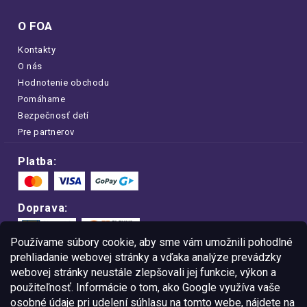
O FOA
Kontakty
O nás
Hodnotenie obchodu
Pomáhame
Bezpečnosť detí
Pre partnerov
Platba:
Doprava:
Používame súbory cookie, aby sme vám umožnili pohodlné
prehliadanie webovej stránky a vďaka analýze prevádzky
webovej stránky neustále zlepšovali jej funkcie, výkon a
Nakupujte na FOA bezpečne a bez obáv.
použiteľnosť. Informácie o tom, ako Google využíva vaše
Vďaka protokolu HTTPS sú vaše citlivé
dáta v úplnom bezpečí.
osobné údaje pri udelení súhlasu na tomto webe, nájdete na