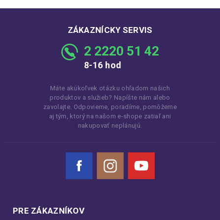
ZÁKAZNÍCKY SERVIS
2 2220 51 42
8-16 hod
Máte akúkoľvek otázku ohľadom našich
produktov a služieb? Napíšte nám alebo
zavolajte. Odpovieme, poradíme, pomôžeme
aj tým, ktorý na našom e-shope zatiaľ ani
nakupovať neplánujú.
Facebook
Instagram
YouTube
PRE ZÁKAZNÍKOV