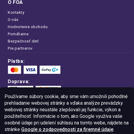
O FOA
Kontakty
O nás
Hodnotenie obchodu
Pomáhame
Bezpečnosť detí
Pre partnerov
Platba:
Doprava:
Používame súbory cookie, aby sme vám umožnili pohodlné
prehliadanie webovej stránky a vďaka analýze prevádzky
webovej stránky neustále zlepšovali jej funkcie, výkon a
Nakupujte na FOA bezpečne a bez obáv.
použiteľnosť. Informácie o tom, ako Google využíva vaše
Vďaka protokolu HTTPS sú vaše citlivé
dáta v úplnom bezpečí.
osobné údaje pri udelení súhlasu na tomto webe, nájdete na
stránke
Google o zodpovednosti za firemné údaje
.