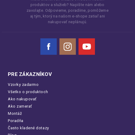
produktov a služieb? Napíšte nám alebo
zavolajte. Odpovieme, poradíme, pomôžeme
aj tým, ktorý na našom e-shope zatiaľ ani
nakupovať neplánujú.
Facebook
Instagram
YouTube
PRE ZÁKAZNÍKOV
Vzorky zadarmo
Všetko o produktoch
Ako nakupovať
Ako zamerať
Montáž
Poradňa
Často kladené dotazy