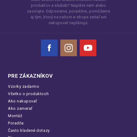
produktov a služieb? Napíšte nám alebo
zavolajte. Odpovieme, poradíme, pomôžeme
aj tým, ktorý na našom e-shope zatiaľ ani
nakupovať neplánujú.
Facebook
Instagram
YouTube
PRE ZÁKAZNÍKOV
Vzorky zadarmo
Všetko o produktoch
Ako nakupovať
Ako zamerať
Montáž
Poradňa
Často kladené dotazy