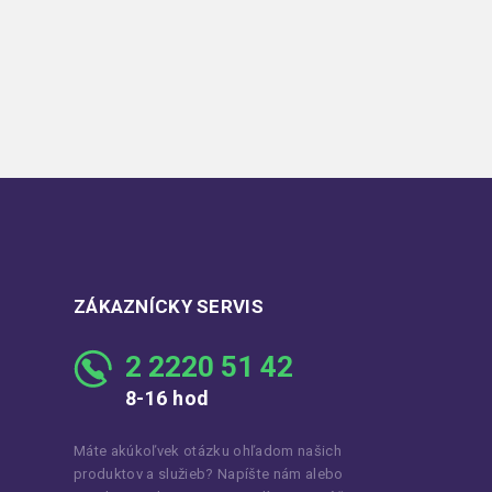
ZÁKAZNÍCKY SERVIS
2 2220 51 42
8-16 hod
Máte akúkoľvek otázku ohľadom našich
produktov a služieb? Napíšte nám alebo