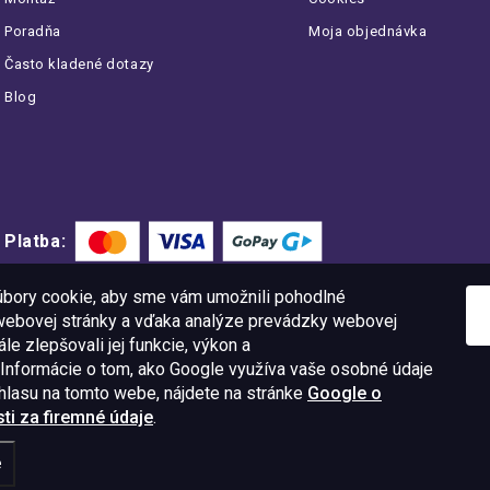
Poradňa
Moja objednávka
Často kladené dotazy
Blog
Platba:
bory cookie, aby sme vám umožnili pohodlné
 webovej stránky a vďaka analýze prevádzky webovej
le zlepšovali jej funkcie, výkon a
 Informácie o tom, ako Google využíva vaše osobné údaje
úhlasu na tomto webe, nájdete na stránke
Google o
i za firemné údaje
.
11 09
IČO: 52015785
e