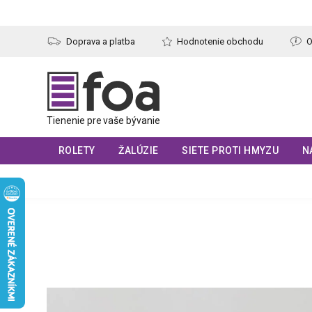
Prejsť
na
obsah
Doprava a platba
Hodnotenie obchodu
O
ROLETY
ŽALÚZIE
SIETE PROTI HMYZU
N