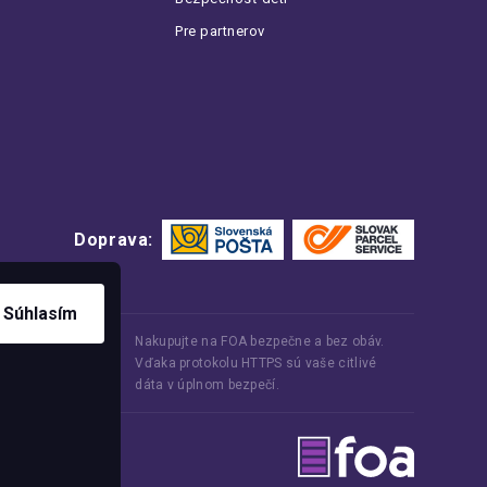
Pre partnerov
Doprava:
Súhlasím
Nakupujte na FOA bezpečne a bez obáv.
Vďaka protokolu HTTPS sú vaše citlivé
dáta v úplnom bezpečí.