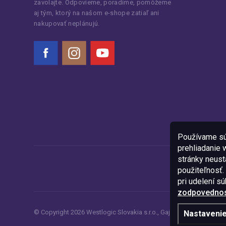
zavolajte. Odpovieme, poradíme, pomôžeme
aj tým, ktorý na našom e-shope zatiaľ ani
nakupovať neplánujú.
Facebook
Instagram
YouTube
Používame sú
prehliadanie
stránky neustá
použiteľnosť.
pri udelení s
zodpovednost
© Copyright
2026
Westlogic Slovakia s.r.o.,
Gajova 4, Bratislava, 8
Nastaveni