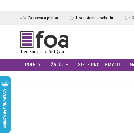
Prejsť
na
obsah
Doprava a platba
Hodnotenie obchodu
O
ROLETY
ŽALÚZIE
SIETE PROTI HMYZU
N