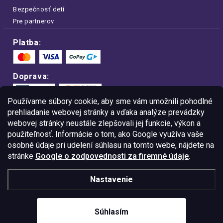
Bezpečnosť detí
Pre partnerov
Platba:
Doprava:
Používame súbory cookie, aby sme vám umožnili pohodlné
prehliadanie webovej stránky a vďaka analýze prevádzky
webovej stránky neustále zlepšovali jej funkcie, výkon a
Nakupujte na FOA bezpečne a bez obáv.
Vďaka protokolu HTTPS sú vaše citlivé
použiteľnosť. Informácie o tom, ako Google využíva vaše
dáta v úplnom bezpečí.
osobné údaje pri udelení súhlasu na tomto webe, nájdete na
stránke
Google o zodpovednosti za firemné údaje
.
© Copyright
2026
Westlogic Slovakia s.r.o.,
Nastavenie
Gajova 4, Bratislava, 811 09
IČO: 52015785
Súhlasím