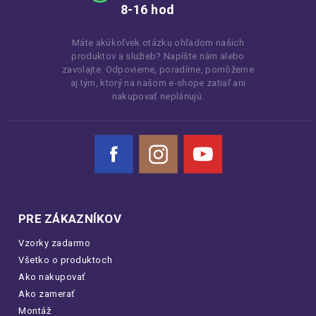
8-16 hod
Máte akúkoľvek otázku ohľadom našich
produktov a služieb? Napíšte nám alebo
zavolajte. Odpovieme, poradíme, pomôžeme
aj tým, ktorý na našom e-shope zatiaľ ani
nakupovať neplánujú.
Facebook
Instagram
YouTube
PRE ZÁKAZNÍKOV
Vzorky zadarmo
Všetko o produktoch
Ako nakupovať
Ako zamerať
Montáž