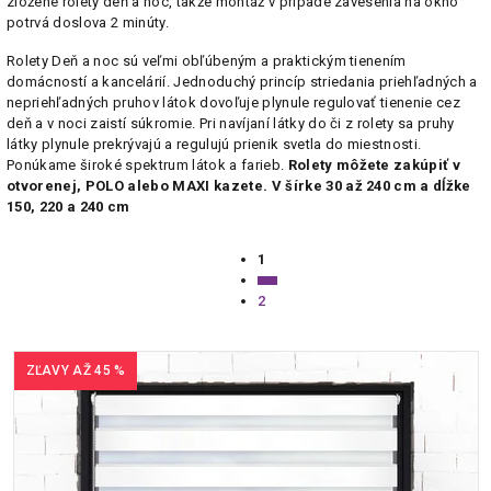
zložené rolety deň a noc, takže montáž v prípade zavesenia na okno
potrvá doslova 2 minúty.
Rolety Deň a noc sú veľmi obľúbeným a praktickým tienením
domácností a kancelárií. Jednoduchý princíp striedania priehľadných a
nepriehľadných pruhov látok dovoľuje plynule regulovať tienenie cez
deň a v noci zaistí súkromie. Pri navíjaní látky do či z rolety sa pruhy
látky plynule prekrývajú a regulujú prienik svetla do miestnosti.
Ponúkame široké spektrum látok a farieb.
Rolety môžete zakúpiť v
otvorenej, POLO alebo MAXI kazete. V šírke 30 až 240 cm a dĺžke
150, 220 a 240 cm
Ovládacie
1
prvky
Stránkovanie
výpisu
2
ZĽAVY AŽ 45 %