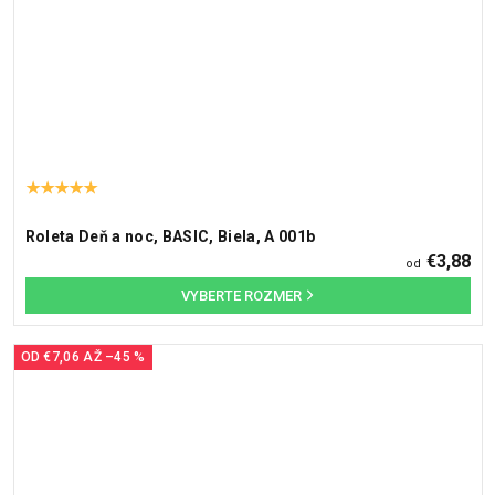
Roleta Deň a noc, BASIC, Biela, A 001b
€3,88
od
OD
€7,06
AŽ
–45 %