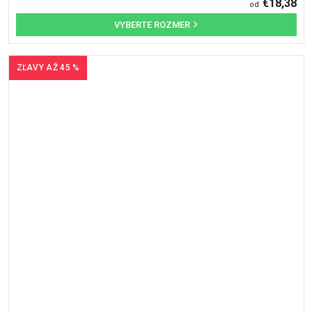
€18,38
od
ZĽAVY AŽ 45 %