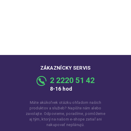
ZÁKAZNÍCKY SERVIS
2 2220 51 42
8-16 hod
Máte akúkoľvek otázku ohľadom našich
produktov a služieb? Napíšte nám alebo
zavolajte. Odpovieme, poradíme, pomôžeme
aj tým, ktorý na našom e-shope zatiaľ ani
nakupovať neplánujú.