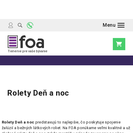
Prejsť
na
obsah
Nákupn
košík
Rolety Deň a noc
Výpis
Rolety Deň a noc
predstavujú to najlepšie, čo poskytuje spojenie
žalúzií a bežných látkových roliet. Na FOA ponúkame veľmi kvalitné a už
produktov