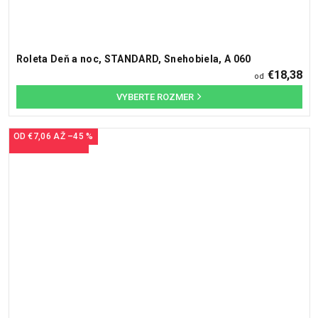
Roleta Deň a noc, STANDARD, Snehobiela, A 060
€18,38
od
OD
€7,06
AŽ
–45 %
ZĽAVY AŽ 45 %