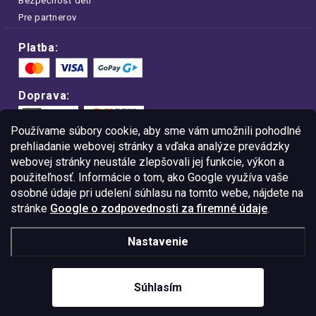
Bezpečnosť detí
Pre partnerov
Platba:
Doprava:
Používame súbory cookie, aby sme vám umožnili pohodlné
prehliadanie webovej stránky a vďaka analýze prevádzky
webovej stránky neustále zlepšovali jej funkcie, výkon a
Nakupujte na FOA bezpečne a bez obáv.
použiteľnosť. Informácie o tom, ako Google využíva vaše
Vďaka protokolu HTTPS sú vaše citlivé
dáta v úplnom bezpečí.
osobné údaje pri udelení súhlasu na tomto webe, nájdete na
stránke
Google o zodpovednosti za firemné údaje
.
© Copyright
2026
Westlogic Slovakia s.r.o.,
Nastavenie
Gajova 4, Bratislava, 811 09
IČO: 52015785
Súhlasím