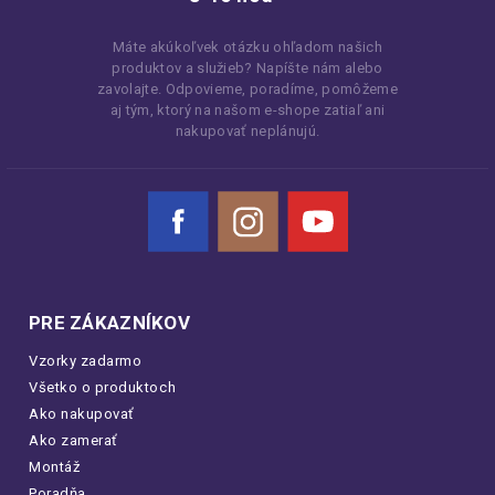
Máte akúkoľvek otázku ohľadom našich
produktov a služieb? Napíšte nám alebo
zavolajte. Odpovieme, poradíme, pomôžeme
aj tým, ktorý na našom e-shope zatiaľ ani
nakupovať neplánujú.
Facebook
Instagram
YouTube
PRE ZÁKAZNÍKOV
Vzorky zadarmo
Všetko o produktoch
Ako nakupovať
Ako zamerať
Montáž
Poradňa