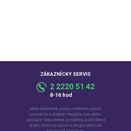
ZÁKAZNÍCKY SERVIS
2 2220 51 42
8-16 hod
Máte akúkoľvek otázku ohľadom našich
produktov a služieb? Napíšte nám alebo
zavolajte. Odpovieme, poradíme, pomôžeme
aj tým, ktorý na našom e-shope zatiaľ ani
nakupovať neplánujú.