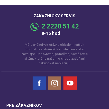
ZÁKAZNÍCKY SERVIS
2 2220 51 42
8-16 hod
Máte akúkoľvek otázku ohľadom našich
produktov a služieb? Napíšte nám alebo
zavolajte. Odpovieme, poradíme, pomôžeme
aj tým, ktorý na našom e-shope zatiaľ ani
nakupovať neplánujú.
Facebook
Instagram
YouTube
PRE ZÁKAZNÍKOV