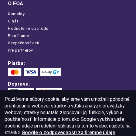
O FOA
Kontakty
O nás
Hodnotenie obchodu
Pomáhame
Bezpečnosť detí
Pre partnerov
Platba:
Doprava:
Používame súbory cookie, aby sme vám umožnili pohodlné
prehliadanie webovej stránky a vďaka analýze prevádzky
webovej stránky neustále zlepšovali jej funkcie, výkon a
Nakupujte na FOA bezpečne a bez obáv.
Vďaka protokolu HTTPS sú vaše citlivé
použiteľnosť. Informácie o tom, ako Google využíva vaše
dáta v úplnom bezpečí.
osobné údaje pri udelení súhlasu na tomto webe, nájdete na
stránke
Google o zodpovednosti za firemné údaje
.