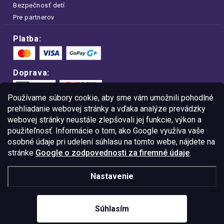
Bezpečnosť detí
Pre partnerov
Platba:
Doprava:
Používame súbory cookie, aby sme vám umožnili pohodlné
prehliadanie webovej stránky a vďaka analýze prevádzky
webovej stránky neustále zlepšovali jej funkcie, výkon a
Nakupujte na FOA bezpečne a bez obáv.
použiteľnosť. Informácie o tom, ako Google využíva vaše
Vďaka protokolu HTTPS sú vaše citlivé
dáta v úplnom bezpečí.
osobné údaje pri udelení súhlasu na tomto webe, nájdete na
stránke
Google o zodpovednosti za firemné údaje
.
© Copyright
2026
Westlogic Slovakia s.r.o.,
Nastavenie
Gajova 4, Bratislava, 811 09
IČO: 52015785
Súhlasím