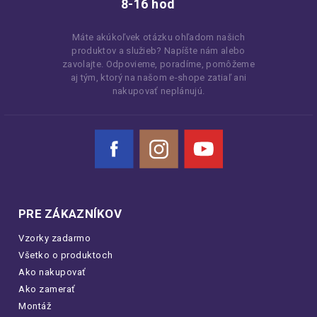
8-16 hod
Máte akúkoľvek otázku ohľadom našich
produktov a služieb? Napíšte nám alebo
zavolajte. Odpovieme, poradíme, pomôžeme
aj tým, ktorý na našom e-shope zatiaľ ani
nakupovať neplánujú.
Facebook
Instagram
YouTube
PRE ZÁKAZNÍKOV
Vzorky zadarmo
Všetko o produktoch
Ako nakupovať
Ako zamerať
Montáž