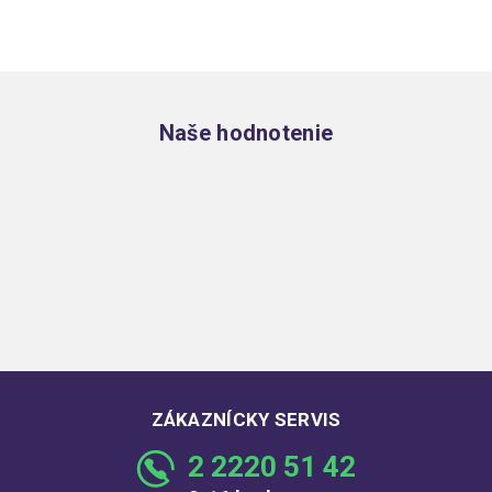
Zápätie
Naše hodnotenie
ZÁKAZNÍCKY SERVIS
2 2220 51 42