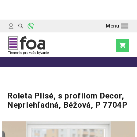
Prejsť
na
obsah
Nákupn
košík
Roleta Plisé, s profilom Decor,
Nepriehľadná, Béžová, P 7704P