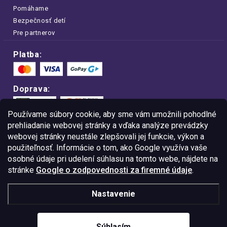
Pomáhame
Bezpečnosť detí
Pre partnerov
Platba:
Doprava:
Používame súbory cookie, aby sme vám umožnili pohodlné
prehliadanie webovej stránky a vďaka analýze prevádzky
webovej stránky neustále zlepšovali jej funkcie, výkon a
Nakupujte na FOA bezpečne a bez obáv.
použiteľnosť. Informácie o tom, ako Google využíva vaše
Vďaka protokolu HTTPS sú vaše citlivé
dáta v úplnom bezpečí.
osobné údaje pri udelení súhlasu na tomto webe, nájdete na
stránke
Google o zodpovednosti za firemné údaje
.
© Copyright
2026
Westlogic Slovakia s.r.o.,
Nastavenie
Gajova 4, Bratislava, 811 09
IČO: 52015785
Súhlasím