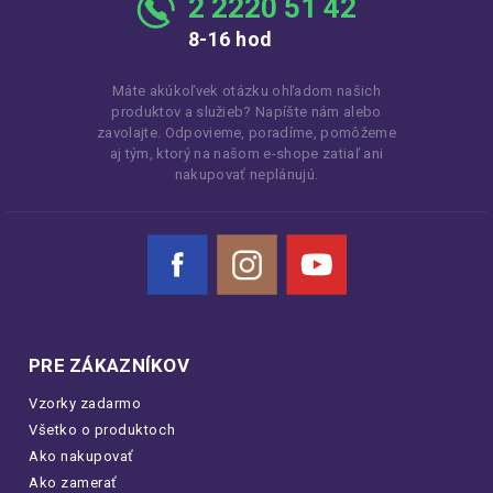
2 2220 51 42
8-16 hod
Máte akúkoľvek otázku ohľadom našich
produktov a služieb? Napíšte nám alebo
zavolajte. Odpovieme, poradíme, pomôžeme
aj tým, ktorý na našom e-shope zatiaľ ani
nakupovať neplánujú.
Facebook
Instagram
YouTube
PRE ZÁKAZNÍKOV
Vzorky zadarmo
Všetko o produktoch
Ako nakupovať
Ako zamerať