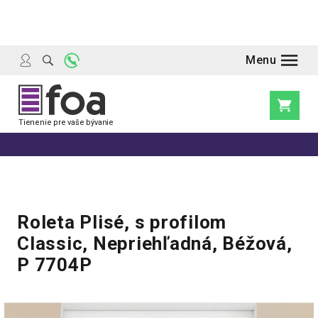
Prejsť
na
obsah
Nákupn
košík
Roleta Plisé, s profilom
Classic, Nepriehľadná, Béžová,
P 7704P