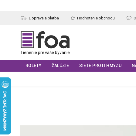
Prejsť
na
obsah
Doprava a platba
Hodnotenie obchodu
O
ROLETY
ŽALÚZIE
SIETE PROTI HMYZU
N