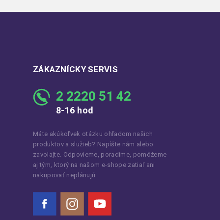
ZÁKAZNÍCKY SERVIS
2 2220 51 42
8-16 hod
Máte akúkoľvek otázku ohľadom našich
produktov a služieb? Napíšte nám alebo
zavolajte. Odpovieme, poradíme, pomôžeme
aj tým, ktorý na našom e-shope zatiaľ ani
nakupovať neplánujú.
Facebook
Instagram
YouTube