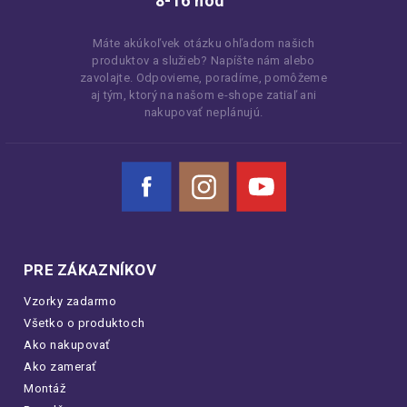
8-16 hod
Máte akúkoľvek otázku ohľadom našich
produktov a služieb? Napíšte nám alebo
zavolajte. Odpovieme, poradíme, pomôžeme
aj tým, ktorý na našom e-shope zatiaľ ani
nakupovať neplánujú.
Facebook
Instagram
YouTube
PRE ZÁKAZNÍKOV
Vzorky zadarmo
Všetko o produktoch
Ako nakupovať
Ako zamerať
Montáž