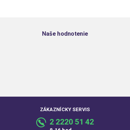
Zápätie
Naše hodnotenie
ZÁKAZNÍCKY SERVIS
2 2220 51 42