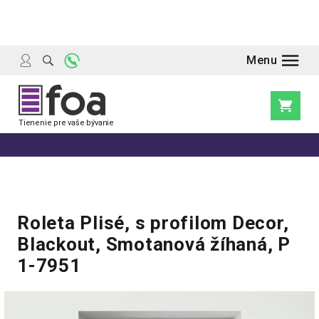
Prejsť
na
obsah
Nákupn
košík
Roleta Plisé, s profilom Decor,
Blackout, Smotanová žíhaná, P
1-7951