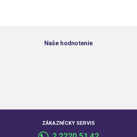
Zápätie
Naše hodnotenie
ZÁKAZNÍCKY SERVIS
2 2220 51 42