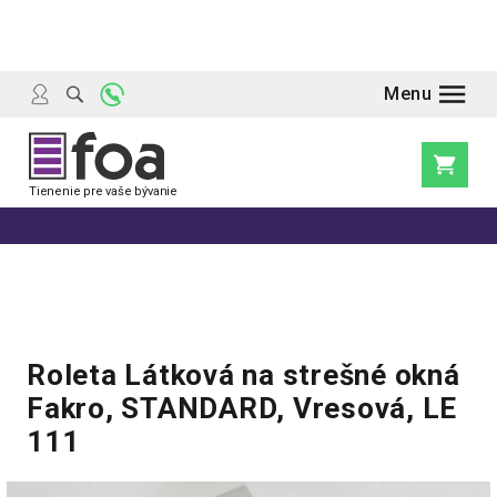
Prejsť
na
obsah
Nákupn
košík
Roleta Látková na strešné okná
Fakro, STANDARD, Vresová, LE
111