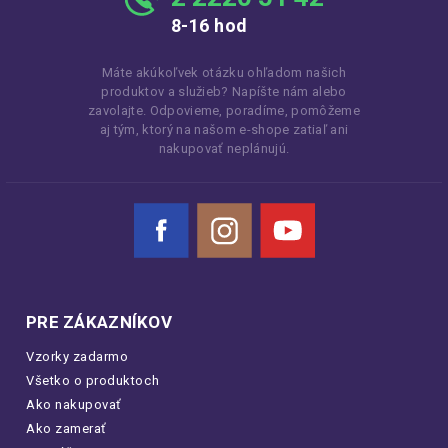
8-16 hod
Máte akúkoľvek otázku ohľadom našich
produktov a služieb? Napíšte nám alebo
zavolajte. Odpovieme, poradíme, pomôžeme
aj tým, ktorý na našom e-shope zatiaľ ani
nakupovať neplánujú.
Facebook
Instagram
YouTube
PRE ZÁKAZNÍKOV
Vzorky zadarmo
Všetko o produktoch
Ako nakupovať
Ako zamerať