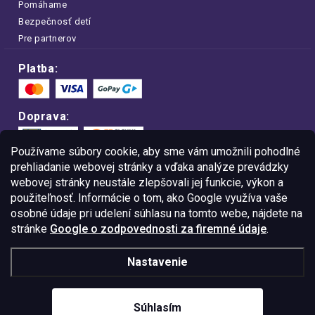
Pomáhame
Bezpečnosť detí
Pre partnerov
Platba:
Doprava:
Používame súbory cookie, aby sme vám umožnili pohodlné
prehliadanie webovej stránky a vďaka analýze prevádzky
webovej stránky neustále zlepšovali jej funkcie, výkon a
Nakupujte na FOA bezpečne a bez obáv.
použiteľnosť. Informácie o tom, ako Google využíva vaše
Vďaka protokolu HTTPS sú vaše citlivé
dáta v úplnom bezpečí.
osobné údaje pri udelení súhlasu na tomto webe, nájdete na
stránke
Google o zodpovednosti za firemné údaje
.
© Copyright
2026
Westlogic Slovakia s.r.o.,
Nastavenie
Gajova 4, Bratislava, 811 09
IČO: 52015785
Súhlasím