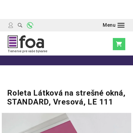
Prejsť
na
obsah
Nákupn
košík
Roleta Látková na strešné okná,
STANDARD, Vresová, LE 111