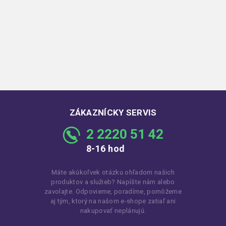
ZÁKAZNÍCKY SERVIS
2 2220 51 42
8-16 hod
Máte akúkoľvek otázku ohľadom našich
produktov a služieb? Napíšte nám alebo
zavolajte. Odpovieme, poradíme, pomôžeme
aj tým, ktorý na našom e-shope zatiaľ ani
nakupovať neplánujú.