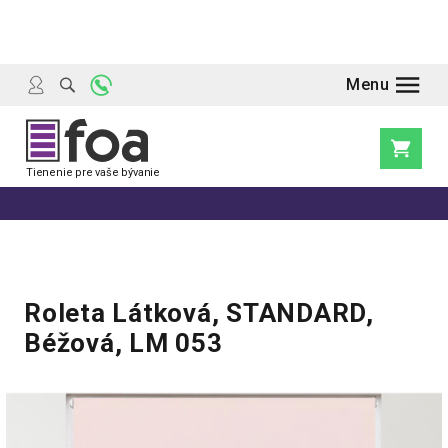
Prejsť
na
obsah
Nákupn
košík
Roleta Látková, STANDARD,
Béžová, LM 053