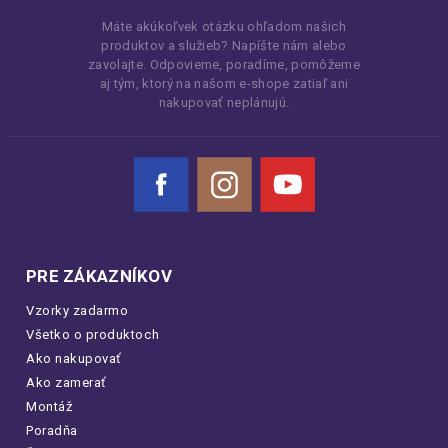
Máte akúkoľvek otázku ohľadom našich
produktov a služieb? Napíšte nám alebo
zavolajte. Odpovieme, poradíme, pomôžeme
aj tým, ktorý na našom e-shope zatiaľ ani
nakupovať neplánujú.
Facebook
Instagram
YouTube
PRE ZÁKAZNÍKOV
Vzorky zadarmo
Všetko o produktoch
Ako nakupovať
Ako zamerať
Montáž
Poradňa