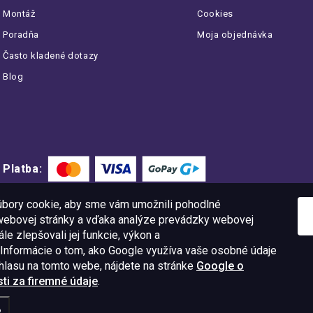
Montáž
Cookies
Poradňa
Moja objednávka
Často kladené dotazy
Blog
Platba:
bory cookie, aby sme vám umožnili pohodlné
 webovej stránky a vďaka analýze prevádzky webovej
le zlepšovali jej funkcie, výkon a
 Informácie o tom, ako Google využíva vaše osobné údaje
úhlasu na tomto webe, nájdete na stránke
Google o
i za firemné údaje
.
11 09
IČO: 52015785
e