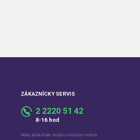
ZÁKAZNÍCKY SERVIS
2 2220 51 42
8-16 hod
Máte akúkoľvek otázku ohľadom našich