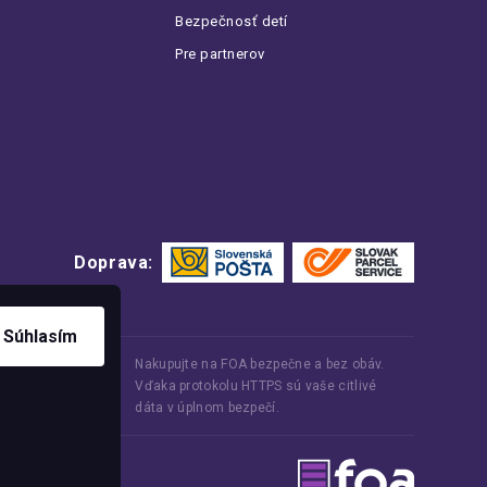
Bezpečnosť detí
Pre partnerov
Doprava:
Súhlasím
Nakupujte na FOA bezpečne a bez obáv.
Vďaka protokolu HTTPS sú vaše citlivé
dáta v úplnom bezpečí.