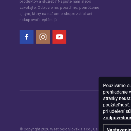
produktov a služieb? Napíšte nám alebo
zavolajte. Odpovieme, poradíme, pomôžeme
aj tým, ktorý na našom e-shope zatiaľ ani
nakupovať neplánujú.
Facebook
Instagram
YouTube
Používame sú
prehliadanie
stránky neustá
použiteľnosť.
pri udelení s
zodpovednost
© Copyright
2026
Westlogic Slovakia s.r.o.,
Gajova 4, Bratislava, 8
Nastaveni