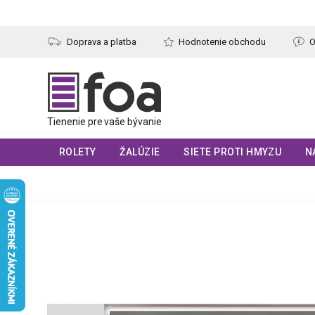
Prejsť
na
obsah
Doprava a platba
Hodnotenie obchodu
O
ROLETY
ŽALÚZIE
SIETE PROTI HMYZU
N