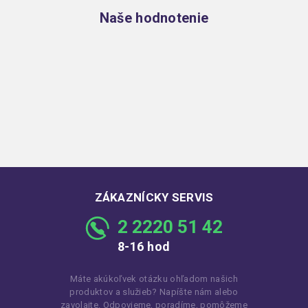
Naše hodnotenie
ZÁKAZNÍCKY SERVIS
2 2220 51 42
8-16 hod
Máte akúkoľvek otázku ohľadom našich
produktov a služieb? Napíšte nám alebo
zavolajte. Odpovieme, poradíme, pomôžeme