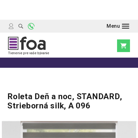
Prejsť
na
obsah
Nákupn
košík
Roleta Deň a noc, STANDARD,
Strieborná silk, A 096