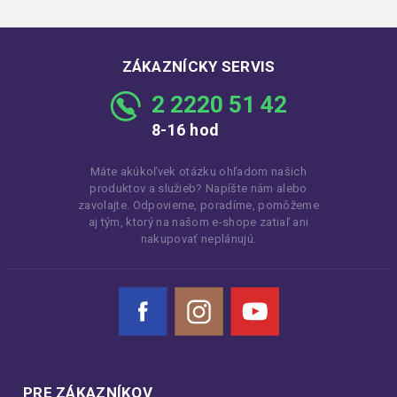
ZÁKAZNÍCKY SERVIS
2 2220 51 42
8-16 hod
Máte akúkoľvek otázku ohľadom našich
produktov a služieb? Napíšte nám alebo
zavolajte. Odpovieme, poradíme, pomôžeme
aj tým, ktorý na našom e-shope zatiaľ ani
nakupovať neplánujú.
Facebook
Instagram
YouTube
PRE ZÁKAZNÍKOV