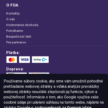
O FOA
Kontakty
O nás
Hodnotenie obchodu
Pomáhame
Bezpečnosť detí
Pre partnerov
Platba:
Doprava:
Používame súbory cookie, aby sme vám umožnili pohodlné
prehliadanie webovej stránky a vďaka analýze prevádzky
webovej stránky neustále zlepšovali jej funkcie, výkon a
Nakupujte na FOA bezpečne a bez obáv.
použiteľnosť. Informácie o tom, ako Google využíva vaše
Vďaka protokolu HTTPS sú vaše citlivé
dáta v úplnom bezpečí.
osobné údaje pri udelení súhlasu na tomto webe, nájdete na
stránke
Google o zodpovednosti za firemné údaje
.