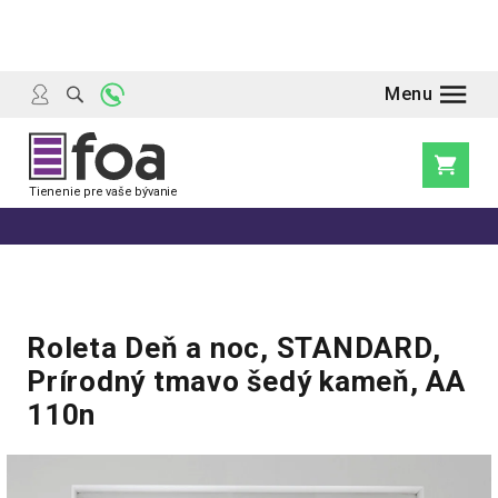
Prejsť
na
obsah
Nákupn
košík
Roleta Deň a noc, STANDARD,
Prírodný tmavo šedý kameň, AA
110n