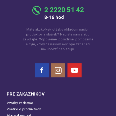
2 2220 51 42
8-16 hod
Máte akúkoľvek otázku ohľadom našich
produktov a služieb? Napíšte nám alebo
zavolajte. Odpovieme, poradíme, pomôžeme
aj tým, ktorý na našom e-shope zatiaľ ani
nakupovať neplánujú.
Facebook
Instagram
YouTube
PRE ZÁKAZNÍKOV
Vzorky zadarmo
Všetko o produktoch
Ako nakupovať