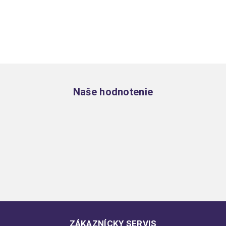
Zápätie
Naše hodnotenie
ZÁKAZNÍCKY SERVIS