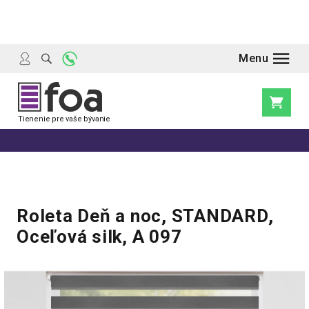
Prejsť
na
obsah
Nákupn
košík
Roleta Deň a noc, STANDARD,
Oceľová silk, A 097