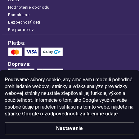
Hodnotenie obchodu
Pomáhame
Bezpečnosť detí
Pre partnerov
Platba:
Doprava:
Používame súbory cookie, aby sme vám umožnili pohodlné
prehliadanie webovej stránky a vďaka analýze prevádzky
webovej stránky neustále zlepšovali jej funkcie, výkon a
Nakupujte na FOA bezpečne a bez obáv.
použiteľnosť. Informácie o tom, ako Google využíva vaše
Vďaka protokolu HTTPS sú vaše citlivé
dáta v úplnom bezpečí.
osobné údaje pri udelení súhlasu na tomto webe, nájdete na
stránke
Google o zodpovednosti za firemné údaje
.
© Copyright
2026
Westlogic Slovakia s.r.o.,
Nastavenie
Gajova 4, Bratislava, 811 09
IČO: 52015785