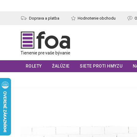
Prejsť
na
obsah
Doprava a platba
Hodnotenie obchodu
O
ROLETY
ŽALÚZIE
SIETE PROTI HMYZU
N