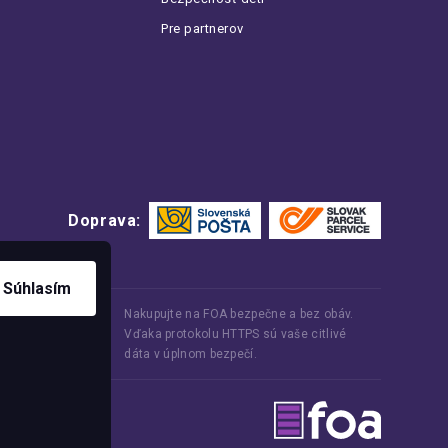
Pre partnerov
Doprava:
Súhlasím
Nakupujte na FOA bezpečne a bez obáv.
Vďaka protokolu HTTPS sú vaše citlivé
dáta v úplnom bezpečí.