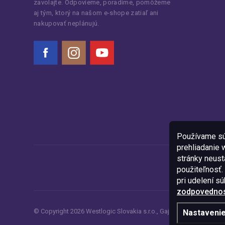
zavolajte. Odpovieme, poradíme, pomôžeme
aj tým, ktorý na našom e-shope zatiaľ ani
nakupovať neplánujú.
Facebook
Instagram
YouTube
Používame sú
prehliadanie
stránky neustá
použiteľnosť.
pri udelení s
zodpovednost
© Copyright
2026
Westlogic Slovakia s.r.o.,
Gajova 4, Bratislava, 8
Nastaveni