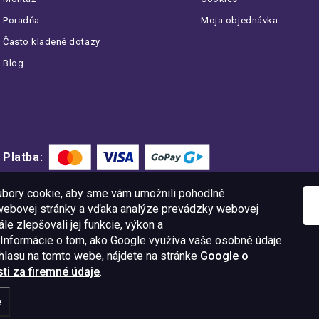
Poradňa
Moja objednávka
Často kladené dotazy
Blog
Platba:
bory cookie, aby sme vám umožnili pohodlné
 webovej stránky a vďaka analýze prevádzky webovej
le zlepšovali jej funkcie, výkon a
 Informácie o tom, ako Google využíva vaše osobné údaje
úhlasu na tomto webe, nájdete na stránke
Google o
i za firemné údaje
.
11 09
IČO: 52015785
e