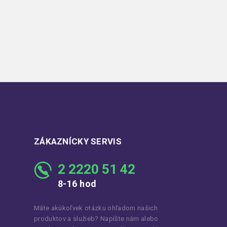
ZÁKAZNÍCKY SERVIS
2 2220 51 42
8-16 hod
Máte akúkoľvek otázku ohľadom našich
produktov a služieb? Napíšte nám alebo