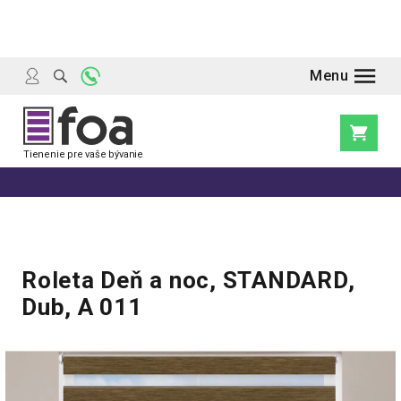
Prejsť
na
obsah
Nákupn
košík
Roleta Deň a noc, STANDARD,
Dub, A 011