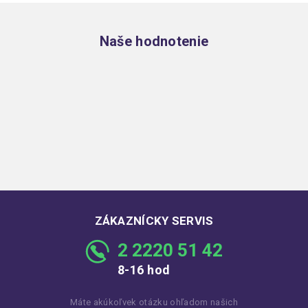
Zápätie
Naše hodnotenie
ZÁKAZNÍCKY SERVIS
2 2220 51 42
8-16 hod
Máte akúkoľvek otázku ohľadom našich