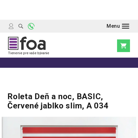
Prejsť
na
obsah
Nákupn
košík
Roleta Deň a noc, BASIC,
Červené jablko slim, A 034