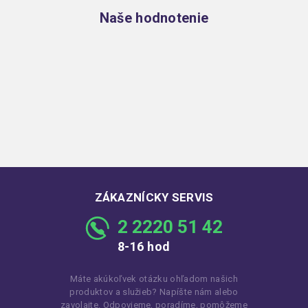
Naše hodnotenie
ZÁKAZNÍCKY SERVIS
2 2220 51 42
8-16 hod
Máte akúkoľvek otázku ohľadom našich
produktov a služieb? Napíšte nám alebo
zavolajte. Odpovieme, poradíme, pomôžeme