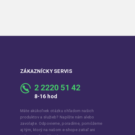
ZÁKAZNÍCKY SERVIS
2 2220 51 42
8-16 hod
Máte akúkoľvek otázku ohľadom našich
produktov a služieb? Napíšte nám alebo
zavolajte. Odpovieme, poradíme, pomôžeme
aj tým, ktorý na našom e-shope zatiaľ ani