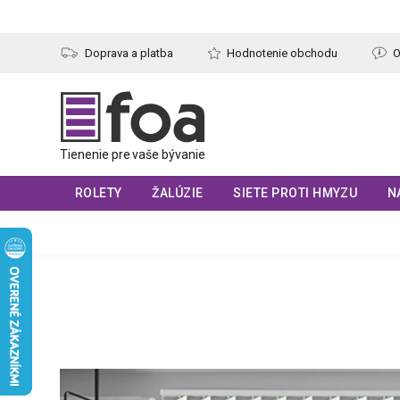
Prejsť
na
obsah
Doprava a platba
Hodnotenie obchodu
O
ROLETY
ŽALÚZIE
SIETE PROTI HMYZU
N