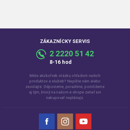
ZÁKAZNÍCKY SERVIS
2 2220 51 42
8-16 hod
Máte akúkoľvek otázku ohľadom našich
produktov a služieb? Napíšte nám alebo
zavolajte. Odpovieme, poradíme, pomôžeme
aj tým, ktorý na našom e-shope zatiaľ ani
nakupovať neplánujú.
Facebook
Instagram
YouTube