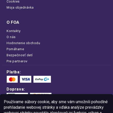
Cookies
Moja objednávka
O FOA
Kontakty
O nás
Hodnotenie obchodu
Pomáhame
Bezpečnosť detí
Pre partnerov
Platba:
Doprava:
Používame súbory cookie, aby sme vám umožnili pohodlné
prehliadanie webovej stránky a vďaka analýze prevádzky
webovej stránky neustále zlepšovali jej funkcie, výkon a