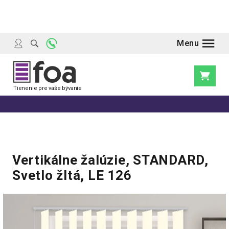
Prejsť
na
obsah
Nákupn
košík
Vertikálne žalúzie, STANDARD,
Svetlo žltá, LE 126