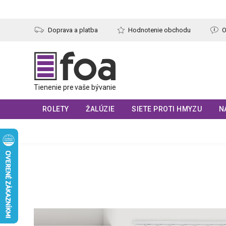
Prejsť
na
obsah
Doprava a platba
Hodnotenie obchodu
O
ROLETY
ŽALÚZIE
SIETE PROTI HMYZU
N