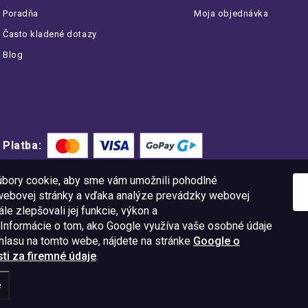
Poradňa
Moja objednávka
Často kladené dotazy
Blog
Platba:
bory cookie, aby sme vám umožnili pohodlné
 webovej stránky a vďaka analýze prevádzky webovej
le zlepšovali jej funkcie, výkon a
 Informácie o tom, ako Google využíva vaše osobné údaje
úhlasu na tomto webe, nájdete na stránke
Google o
i za firemné údaje
.
11 09
IČO: 52015785
e