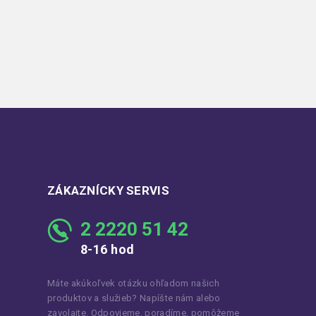
ZÁKAZNÍCKY SERVIS
2 2220 51 42
8-16 hod
Máte akúkoľvek otázku ohľadom našich
produktov a služieb? Napíšte nám alebo
zavolajte. Odpovieme, poradíme, pomôžeme