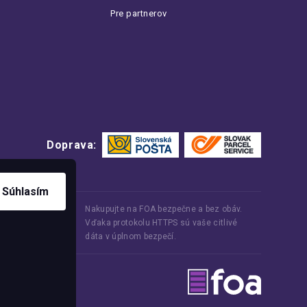
Pre partnerov
Doprava:
Súhlasím
Nakupujte na FOA bezpečne a bez obáv.
Vďaka protokolu HTTPS sú vaše citlivé
dáta v úplnom bezpečí.