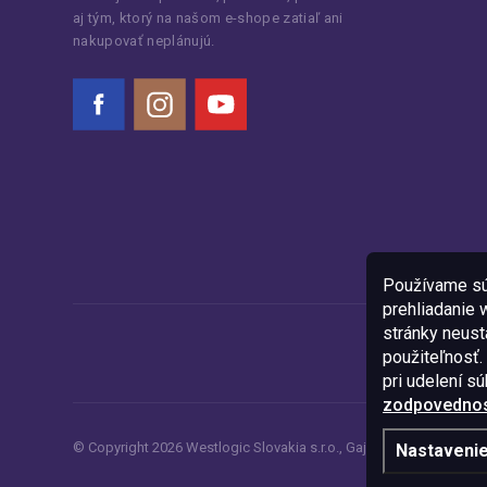
aj tým, ktorý na našom e-shope zatiaľ ani
nakupovať neplánujú.
Facebook
Instagram
YouTube
Používame sú
prehliadanie
stránky neustá
použiteľnosť.
pri udelení s
zodpovednost
© Copyright
2026
Westlogic Slovakia s.r.o.,
Gajova 4, Bratislava, 8
Nastaveni