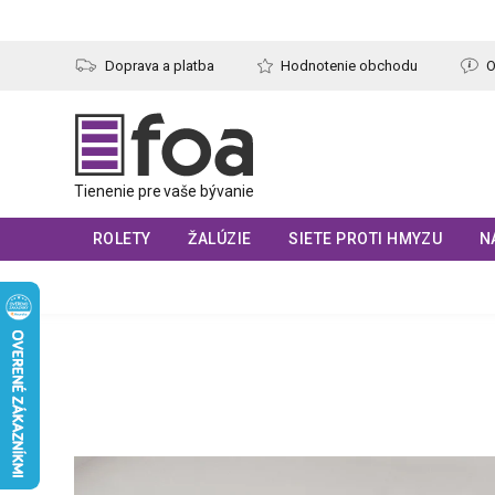
Prejsť
na
obsah
Doprava a platba
Hodnotenie obchodu
O
ROLETY
ŽALÚZIE
SIETE PROTI HMYZU
N