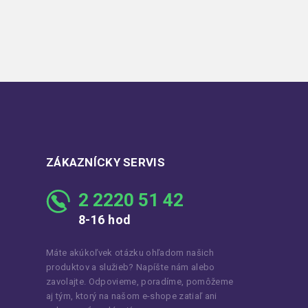
ZÁKAZNÍCKY SERVIS
2 2220 51 42
8-16 hod
Máte akúkoľvek otázku ohľadom našich
produktov a služieb? Napíšte nám alebo
zavolajte. Odpovieme, poradíme, pomôžeme
aj tým, ktorý na našom e-shope zatiaľ ani