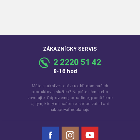
ZÁKAZNÍCKY SERVIS
2 2220 51 42
8-16 hod
Máte akúkoľvek otázku ohľadom našich
produktov a služieb? Napíšte nám alebo
zavolajte. Odpovieme, poradíme, pomôžeme
aj tým, ktorý na našom e-shope zatiaľ ani
nakupovať neplánujú.
Facebook
Instagram
YouTube