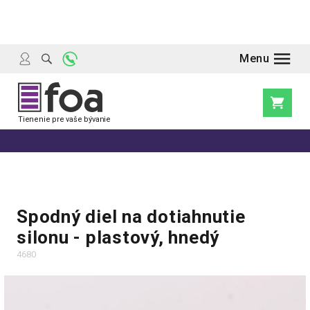
Prejsť
na
obsah
Nákupn
košík
Spodný diel na dotiahnutie
silonu - plastový, hnedý
4680