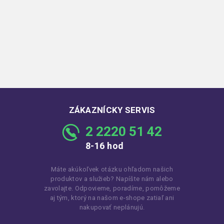
ZÁKAZNÍCKY SERVIS
2 2220 51 42
8-16 hod
Máte akúkoľvek otázku ohľadom našich
produktov a služieb? Napíšte nám alebo
zavolajte. Odpovieme, poradíme, pomôžeme
aj tým, ktorý na našom e-shope zatiaľ ani
nakupovať neplánujú.