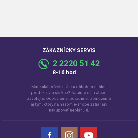
ZÁKAZNÍCKY SERVIS
2 2220 51 42
8-16 hod
Máte akúkoľvek otázku ohľadom našich
produktov a služieb? Napíšte nám alebo
zavolajte. Odpovieme, poradíme, pomôžeme
aj tým, ktorý na našom e-shope zatiaľ ani
nakupovať neplánujú.
Facebook
Instagram
YouTube