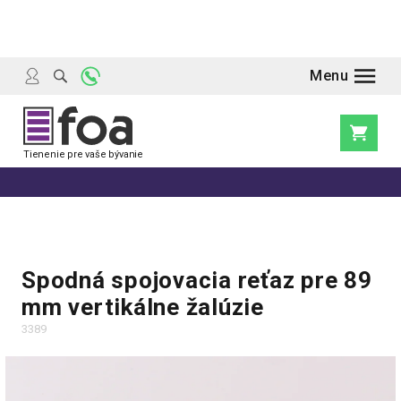
Prejsť
na
obsah
Nákupn
košík
Spodná spojovacia reťaz pre 89
mm vertikálne žalúzie
3389