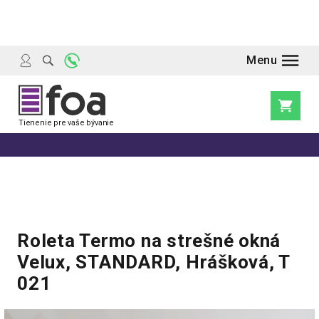
Prejsť
na
obsah
Nákupn
košík
Roleta Termo na strešné okná
Velux, STANDARD, Hrášková, T
021