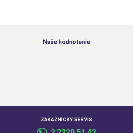
Zápätie
Naše hodnotenie
ZÁKAZNÍCKY SERVIS
2 2220 51 42