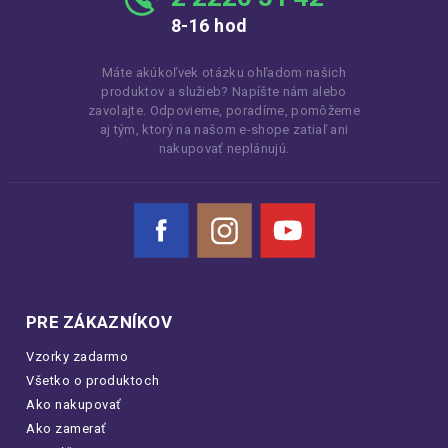
8-16 hod
Máte akúkoľvek otázku ohľadom našich
produktov a služieb? Napíšte nám alebo
zavolajte. Odpovieme, poradíme, pomôžeme
aj tým, ktorý na našom e-shope zatiaľ ani
nakupovať neplánujú.
Facebook
Instagram
YouTube
PRE ZÁKAZNÍKOV
Vzorky zadarmo
Všetko o produktoch
Ako nakupovať
Ako zamerať