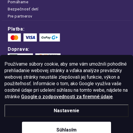
Pomáhame
Bezpečnosť detí
Pre partnerov
Platba:
Doprava:
Používame súbory cookie, aby sme vám umožnili pohodlné
prehliadanie webovej stránky a vďaka analýze prevádzky
webovej stránky neustále zlepšovali jej funkcie, výkon a
Nakupujte na FOA bezpečne a bez obáv.
použiteľnosť. Informácie o tom, ako Google využíva vaše
Vďaka protokolu HTTPS sú vaše citlivé
dáta v úplnom bezpečí.
osobné údaje pri udelení súhlasu na tomto webe, nájdete na
stránke
Google o zodpovednosti za firemné údaje
.
© Copyright
2026
Westlogic Slovakia s.r.o.,
Nastavenie
Gajova 4, Bratislava, 811 09
IČO: 52015785
Súhlasím