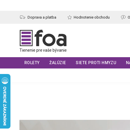
Prejsť
na
obsah
Doprava a platba
Hodnotenie obchodu
O
ROLETY
ŽALÚZIE
SIETE PROTI HMYZU
N