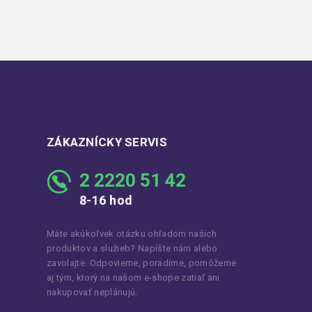
ZÁKAZNÍCKY SERVIS
2 2220 51 42
8-16 hod
Máte akúkoľvek otázku ohľadom našich
produktov a služieb? Napíšte nám alebo
zavolajte. Odpovieme, poradíme, pomôžeme
aj tým, ktorý na našom e-shope zatiaľ ani
nakupovať neplánujú.