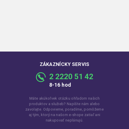
ZÁKAZNÍCKY SERVIS
2 2220 51 42
8-16 hod
Máte akúkoľvek otázku ohľadom našich
produktov a služieb? Napíšte nám alebo
zavolajte. Odpovieme, poradíme, pomôžeme
aj tým, ktorý na našom e-shope zatiaľ ani
nakupovať neplánujú.