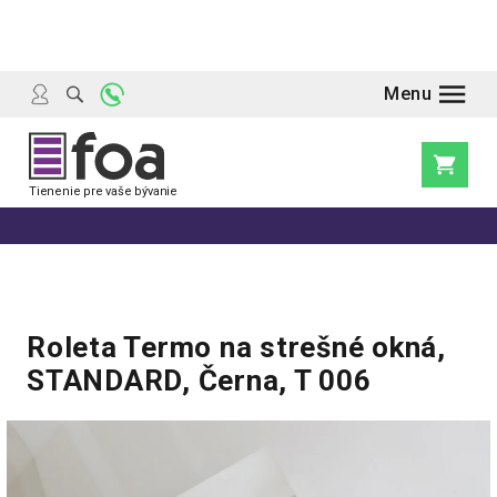
Prejsť
na
obsah
Nákupn
košík
Roleta Termo na strešné okná,
STANDARD, Černa, T 006