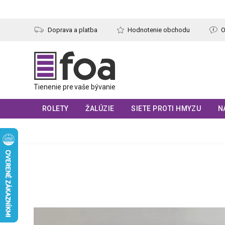
Prejsť
na
obsah
Doprava a platba
Hodnotenie obchodu
O
ROLETY
ŽALÚZIE
SIETE PROTI HMYZU
N